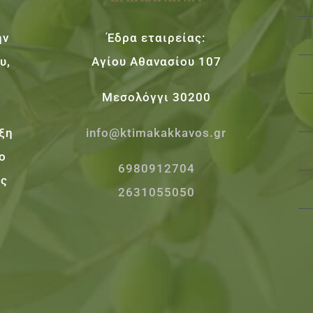
ην
Έδρα εταιρείας:
υ,
Αγίου Αθανασίου 107
Μεσολόγγι 30200
έξη
info@ktimakakkavos.gr
ο
6980912704
ως
2631055050