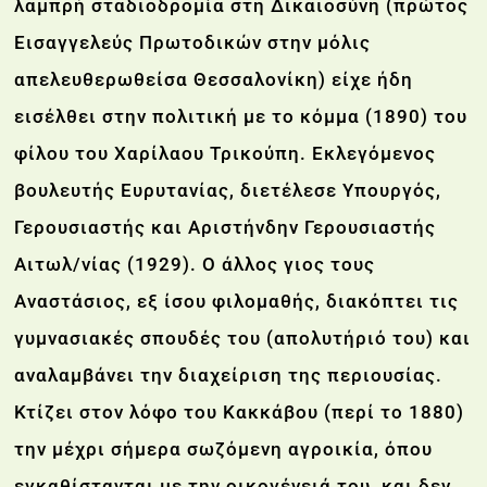
λαμπρή σταδιοδρομία στη Δικαιοσύνη (πρώτος
Εισαγγελεύς Πρωτοδικών στην μόλις
απελευθερωθείσα Θεσσαλονίκη) είχε ήδη
εισέλθει στην πολιτική με το κόμμα (1890) του
φίλου του Χαρίλαου Τρικούπη. Εκλεγόμενος
βουλευτής Ευρυτανίας, διετέλεσε Υπουργός,
Γερουσιαστής και Αριστήνδην Γερουσιαστής
Αιτωλ/νίας (1929). Ο άλλος γιος τους
Αναστάσιος, εξ ίσου φιλομαθής, διακόπτει τις
γυμνασιακές σπουδές του (απολυτήριό του) και
αναλαμβάνει την διαχείριση της περιουσίας.
Κτίζει στον λόφο του Κακκάβου (περί το 1880)
την μέχρι σήμερα σωζόμενη αγροικία, όπου
εγκαθίστανται με την οικογένειά του, και δεν