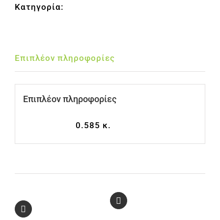
Κατηγορία:
Ελιές
ΒΑΖΟ
180gr
ποσότητα
Επιπλέον πληροφορίες
Επιπλέον πληροφορίες
Βάρος
0.585 κ.
Μοιραστείτε
Κάντε tweet
το στο
αυτό το προϊόν