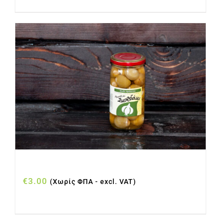
ΕΛΙΕΣ ΓΕΜΙΣΤΕΣ ΣΚΟΡΔΟ ΒΑΖΟ 215gr
€
3.00
(Χωρίς ΦΠΑ - excl. VAT)
Προσθήκη στο καλάθι
Λεπτομέρειες