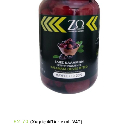
Ελιές Μαύρες Καλαμών εκπυρηνωμένες σε
πλαστικό βαζάκι 270γρ
€
2.70
(Χωρίς ΦΠΑ - excl. VAT)
Προσθήκη στο καλάθι
Λεπτομέρειες