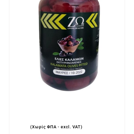
Ελιές Μαύρες Καλαμών
εκπυρηνωμένες σε πλαστικό
βαζάκι 270γρ
€
2.70
(Χωρίς ΦΠΑ - excl. VAT)