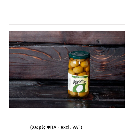
Προσθήκη στο
Λεπτομέρειες
καλάθι
ΕΛΙΕΣ ΠΡΑΣΙΝΕΣ ΒΑΖΟ 215gr
€
3.00
(Χωρίς ΦΠΑ - excl. VAT)