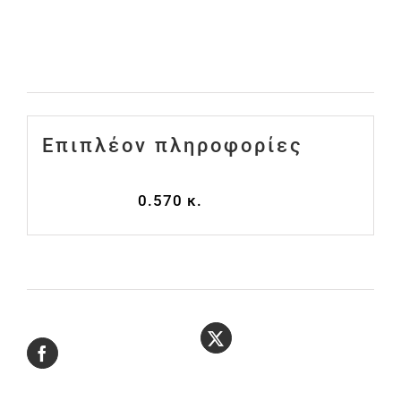
ποσότητα
Επιπλέον πληροφορίες
Επιπλέον πληροφορίες
Βάρος
0.570 κ.
Μοιραστείτε
Κάντε tweet
το στο
αυτό το προϊόν
Facebook