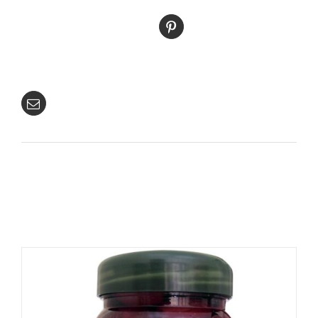
Καρφιτσώστε
αυτό το προϊόν
Στείλτε με
email το προϊόν
Σχετικά προϊόντα