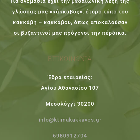
Για ονομασία έχει την μεσαιωνική λέξη της
γλώσσας μας «κάκκαβος», έτερο τύπο του
κακκάβη – κακκάβου, όπως αποκαλούσαν
οι βυζαντινοί μας πρόγονοι την πέρδικα.
ΕΠΙΚΟΙΝΩΝΊΑ
Έδρα εταιρείας:
Αγίου Αθανασίου 107
Μεσολόγγι 30200
info@ktimakakkavos.gr
6980912704