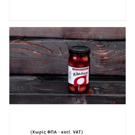
Προσθήκη στο
Λεπτομέρειες
καλάθι
ΕΛΙΕΣ ΜΑΥΡΕΣ ΒΑΖΟ 215gr
(ΚΛΑΣΙΚΗ)
€
2.80
(Χωρίς ΦΠΑ - excl. VAT)